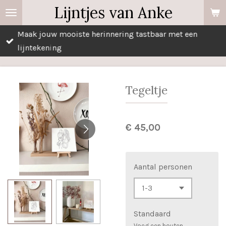
Lijntjes van Anke
Ga
direct
Maak jouw mooiste herinnering tastbaar met een
naar
lijntekening
de
hoofdinhoud
Tegeltje
€ 45,00
Aantal personen
Standaard
Voeg een houten