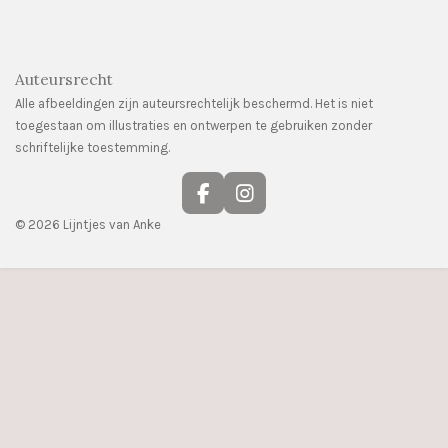
Auteursrecht
Alle afbeeldingen zijn auteursrechtelijk beschermd. Het is niet
toegestaan om illustraties en ontwerpen te gebruiken zonder
schriftelijke toestemming.
F
I
a
n
© 2026 Lijntjes van Anke
c
s
e
t
b
a
o
g
o
r
k
a
m