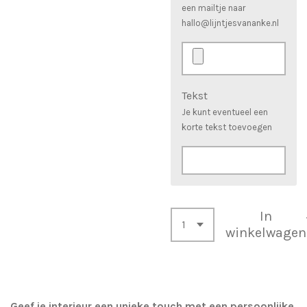
een mailtje naar
hallo@lijntjesvananke.nl
Tekst
Je kunt eventueel een
korte tekst toevoegen
In
winkelwagen
Geef je interieur een unieke touch met een persoonlijke