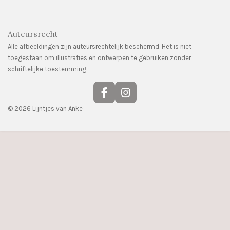
Auteursrecht
Alle afbeeldingen zijn auteursrechtelijk beschermd. Het is niet
toegestaan om illustraties en ontwerpen te gebruiken zonder
schriftelijke toestemming.
F
I
a
n
© 2026 Lijntjes van Anke
c
s
e
t
b
a
o
g
o
r
k
a
m