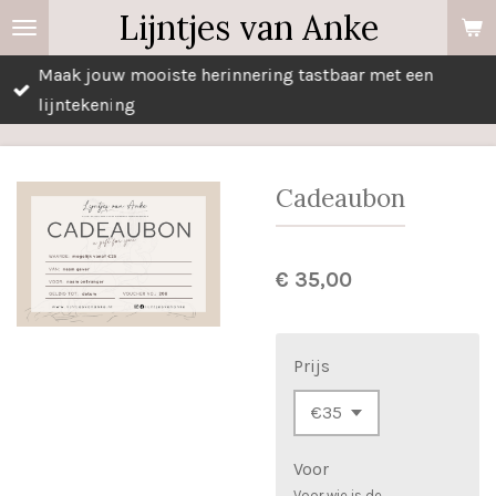
Lijntjes van Anke
Ga
direct
Maak jouw mooiste herinnering tastbaar met een
naar
lijntekening
de
hoofdinhoud
Cadeaubon
€ 35,00
Prijs
Voor
Voor wie is de