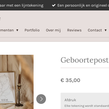
ar met een lijntekening
Een persoonlijk en origineel
e
menten
Portfolio
Over mij
Reviews
Contact
Geboortepost
€ 35,00
Afdruk
Elke tekening wordt standaard