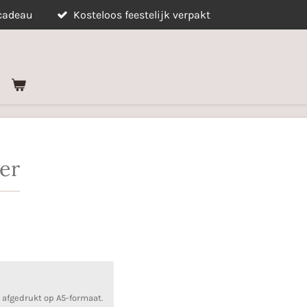
 cadeau
Kosteloos feestelijk verpakt
er
 afgedrukt op A5-formaat.