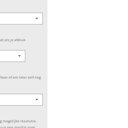
aat als je afdruk
foon of om later zelf nog
g mogelijke resolutie.
tuur een mailtje naar