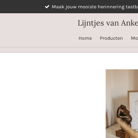
Maak jouw mooiste herinnering tastba
Ga
direct
Lijntjes van Ank
naar
de
Home
Producten
Mo
hoofdinhoud